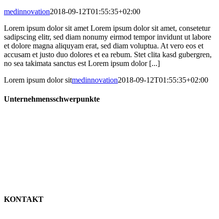
medinnovation
2018-09-12T01:55:35+02:00
Lorem ipsum dolor sit amet Lorem ipsum dolor sit amet, consetetur
sadipscing elitr, sed diam nonumy eirmod tempor invidunt ut labore
et dolore magna aliquyam erat, sed diam voluptua. At vero eos et
accusam et justo duo dolores et ea rebum. Stet clita kasd gubergren,
no sea takimata sanctus est Lorem ipsum dolor [...]
Lorem ipsum dolor sit
medinnovation
2018-09-12T01:55:35+02:00
Unternehmensschwerpunkte
Geschäftsbereich:
Proteinfunktionsanalytik
Technologieplattform:
Bluttest zur Albuminfunktionalität
mittels ESR-Spektroskopie
Produktziele:
Neue labordiagnostische Lösungen für
verschiedene Krankheitsbilder
Forschungsrichtung:
Krebserkrankungen
Lebererkrankungen
Nierenerkrankungen
Sepsis
KONTAKT
MedInnovation GmbH