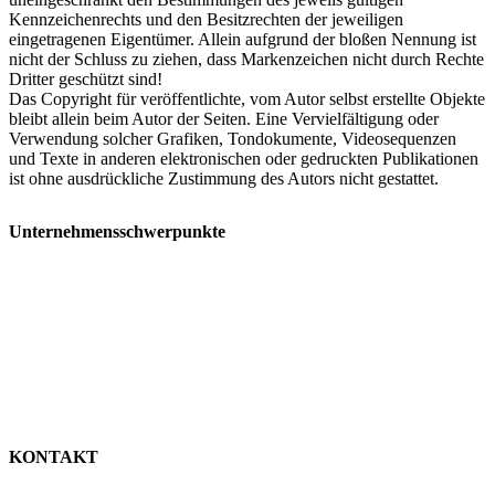
Kennzeichenrechts und den Besitzrechten der jeweiligen
eingetragenen Eigentümer. Allein aufgrund der bloßen Nennung ist
nicht der Schluss zu ziehen, dass Markenzeichen nicht durch Rechte
Dritter geschützt sind!
Das Copyright für veröffentlichte, vom Autor selbst erstellte Objekte
bleibt allein beim Autor der Seiten. Eine Vervielfältigung oder
Verwendung solcher Grafiken, Tondokumente, Videosequenzen
und Texte in anderen elektronischen oder gedruckten Publikationen
ist ohne ausdrückliche Zustimmung des Autors nicht gestattet.
Unternehmensschwerpunkte
Geschäftsbereich:
Proteinfunktionsanalytik
Technologieplattform:
Bluttest zur Albuminfunktionalität
mittels ESR-Spektroskopie
Produktziele:
Neue labordiagnostische Lösungen für
verschiedene Krankheitsbilder
Forschungsrichtung:
Krebserkrankungen
Lebererkrankungen
Nierenerkrankungen
Sepsis
KONTAKT