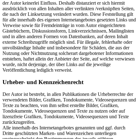
der Autor keinerlei Einfluss. Deshalb distanziert er sich hiermit
ausdrücklich von allen Inhalten aller verlinkten /verknüpften Seiten,
die nach der Linksetzung verändert wurden. Diese Feststellung gilt
für alle innerhalb des eigenen Internetangebotes gesetzten Links und
Verweise sowie für Fremdeinträge in vom Autor eingerichteten
Gästebüchern, Diskussionsforen, Linkverzeichnissen, Mailinglisten
und in allen anderen Formen von Datenbanken, auf deren Inhalt
externe Schreibzugriffe möglich sind. Für illegale, fehlerhafte oder
unvollständige Inhalte und insbesondere für Schäden, die aus der
Nutzung oder Nichtnutzung solcherart dargebotener Informationen
entstehen, haftet allein der Anbieter der Seite, auf welche verwiesen
wurde, nicht derjenige, der über Links auf die jeweilige
Veröffentlichung lediglich verweist.
Urheber- und Kennzeichenrecht
Der Autor ist bestrebt, in allen Publikationen die Urheberrechte der
verwendeten Bilder, Grafiken, Tondokumente, Videosequenzen und
Texte zu beachten, von ihm selbst erstellte Bilder, Grafiken,
Tondokumente, Videosequenzen und Texte zu nutzen oder auf
lizenzfreie Grafiken, Tondokumente, Videosequenzen und Texte
zurückzugreifen.
Alle innerhalb des Internetangebotes genannten und ggf. durch
Dritte geschützten Marken- und Warenzeichen unterliegen
uneingeschränkt den Bestimmungen des jeweils gültigen