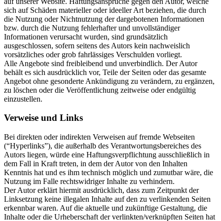
auf unserer Website. Haftungsansprüche gegen den Autor, welche
sich auf Schäden materieller oder ideeller Art beziehen, die durch
die Nutzung oder Nichtnutzung der dargebotenen Informationen
bzw. durch die Nutzung fehlerhafter und unvollständiger
Informationen verursacht wurden, sind grundsätzlich
ausgeschlossen, sofern seitens des Autors kein nachweislich
vorsätzliches oder grob fahrlässiges Verschulden vorliegt.
Alle Angebote sind freibleibend und unverbindlich. Der Autor
behält es sich ausdrücklich vor, Teile der Seiten oder das gesamte
Angebot ohne gesonderte Ankündigung zu verändern, zu ergänzen,
zu löschen oder die Veröffentlichung zeitweise oder endgültig
einzustellen.
Verweise und Links
Bei direkten oder indirekten Verweisen auf fremde Webseiten
(“Hyperlinks”), die außerhalb des Verantwortungsbereiches des
Autors liegen, würde eine Haftungsverpflichtung ausschließlich in
dem Fall in Kraft treten, in dem der Autor von den Inhalten
Kenntnis hat und es ihm technisch möglich und zumutbar wäre, die
Nutzung im Falle rechtswidriger Inhalte zu verhindern.
Der Autor erklärt hiermit ausdrücklich, dass zum Zeitpunkt der
Linksetzung keine illegalen Inhalte auf den zu verlinkenden Seiten
erkennbar waren. Auf die aktuelle und zukünftige Gestaltung, die
Inhalte oder die Urheberschaft der verlinkten/verknüpften Seiten hat