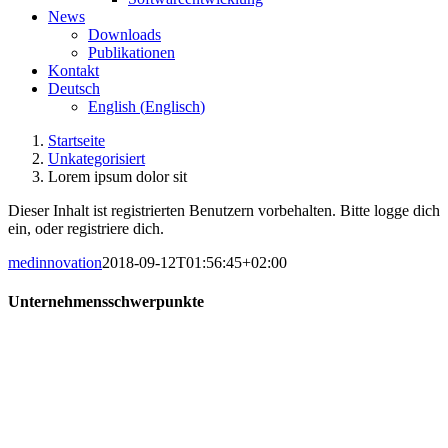
News
Downloads
Publikationen
Kontakt
Deutsch
English
(
Englisch
)
Startseite
Unkategorisiert
Lorem ipsum dolor sit
Dieser Inhalt ist registrierten Benutzern vorbehalten. Bitte logge dich
ein, oder registriere dich.
medinnovation
2018-09-12T01:56:45+02:00
Unternehmensschwerpunkte
Geschäftsbereich:
Proteinfunktionsanalytik
Technologieplattform:
Bluttest zur Albuminfunktionalität
mittels ESR-Spektroskopie
Produktziele:
Neue labordiagnostische Lösungen für
verschiedene Krankheitsbilder
Forschungsrichtung:
Krebserkrankungen
Lebererkrankungen